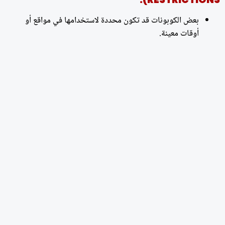
بعض الكوبونات قد تكون محددة لاستخدامها في مواقع أو
أوقات معينة.
5.9- استثناءات قانونية (LEGAL RESTRICTIONS):
قد تكون هناك قيود قانونية على استخدام بعض الكوبونات.
5.10- تطبيق الشروط والأحكام (TERMS AND
CONDITIONS APPLY):
تظهر عبارة “تطبق الشروط والأحكام” عادةً في الإعلانات وتشير
إلى أن هناك شروطًا إضافية غير مذكورة يجب أن تلتزم بها.
يجب على العميل قراءة شروط وأحكام الكوبون بعناية قبل استخدامه
لضمان الامتثال والاستفادة الكاملة من العرض. إذا كان لديك شكوك أو
استفسارات بشأن الشروط والأحكام، يفضل الاتصال بخدمة العملاء
للحصول على توضيح إضافي.