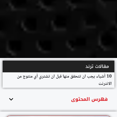
مقالات ترند
10 أشياء يجب ان تتحقق منها قبل ان تشتري أي منتوج من
الانترنت
فهرس المحتوى